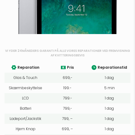
VI YDER 24MÅNEDERS GARANTI PÅ ALLE VORES REPARATIONER VED FREMVISNING
AF KVITTERINGSBEVIS
Reparation
Pris
Reparationstid
Glas & Touch
699,-
1 dag
Skærmbeskyttelse
199.-
5 min
LCD
799.-
1 dag
Batteri
799,-
1 dag
Ladeport/Jackstik
799, –
1 dag
Hjem Knap
699, –
1 dag