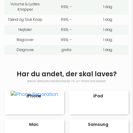
Volume & Lydløs
699, –
1 dag
Knapper
Tænd og Sluk Knap
699, –
1 dag
Højtaler
699, –
1 dag
Bagcover
899, –
1 dag
Diagnose
gratis
1 dag
Har du andet, der skal laves?
BRUG MENUEN NEDENUNDER TIL AT FINDE DIN ENHED
iPhone
iPad
Mac
Samsung