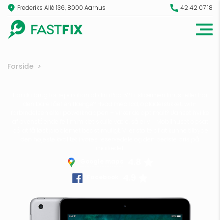
Frederiks Allé 136, 8000 Aarhus
42 42 07 18
Forside
>
Har du brug for reparation af din iPad 5? Er skærmen knust eller har
den bare fået en flænge? Hvad med lcd, opladerstikket, wifi-
forbindelsen eller powerknappen – virker de optimalt? Uanset hvilke
af ovenstående fejl m.m det skulle være, så er vi i Mobilhuset opsat
på at få løst problemet bedst muligt. Vi er stolte af at kunne tilbyde
den højeste kvalitet i vores reservedele og den bedste pris på
markedet.
4.8
Google maps
4.9
Facebook