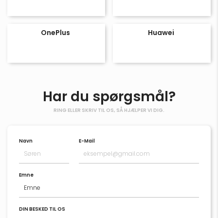
OnePlus
Huawei
Har du spørgsmål?
RING ELLER SKRIV TIL OS, SÅ HJÆLPER VI DIG.
Navn
E-Mail
Emne
DIN BESKED TIL OS