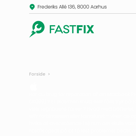
Frederiks Allé 136, 8000 Aarhus
Forside
>
Har du brug for reparation af din Macbook Pr
(A1289) ? Er skærmen knust eller fået tryk på
viser regnbuens farver ? Hvad med batteriet,
wifi-forbindelsen eller tastaturet – virker de 
hvilke af ovenstående fejl m.m det skulle være,
Fastfix opsat på at få løst problemet bedst mu