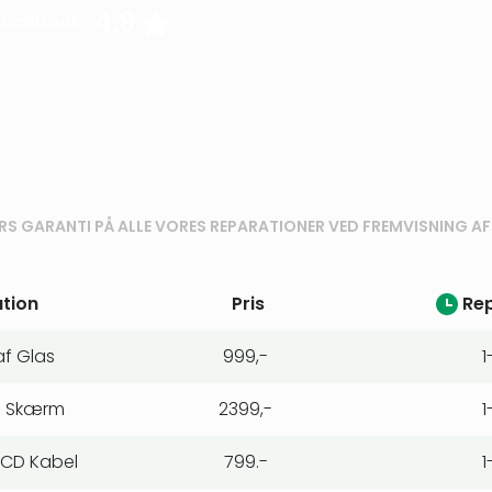
4.9
Facebook
RS GARANTI PÅ ALLE VORES REPARATIONER VED FREMVISNING AF
tion
Pris
Rep
af Glas
999,-
1
af Skærm
2399,-
1
 LCD Kabel
799.-
1