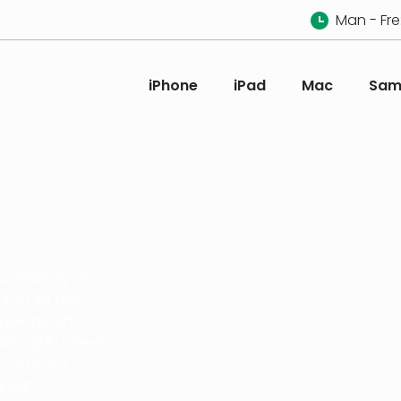
Man - Fre:
iPhone
iPad
Mac
Sam
o Unibody 17"
 LCDet så den
 opladeren,
optimalt? Uanset
 så er vi i
ligt.