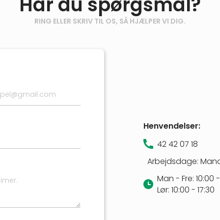
Har du spørgsmål?
RING ELLER SKRIV TIL OS, SÅ HJÆLPER VI DIG.
Henvendelser:
42 42 07 18
Arbejdsdage: Man
Man - Fre: 10:00 -
Lør: 10:00 - 17:30