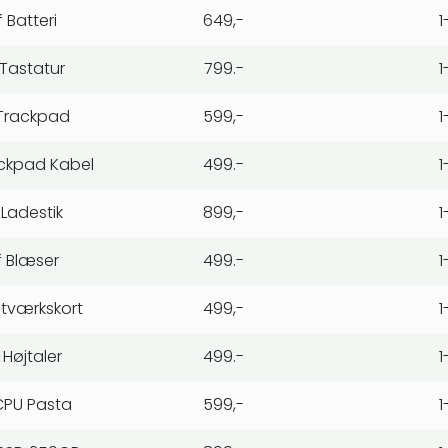
 Batteri
649,-
1
 Tastatur
799.-
1
 Trackpad
599,-
1
ackpad Kabel
499.-
1
 Ladestik
899,-
1
f Blæser
499.-
1
etværkskort
499,-
1
 Højtaler
499.-
1
 CPU Pasta
599,-
1