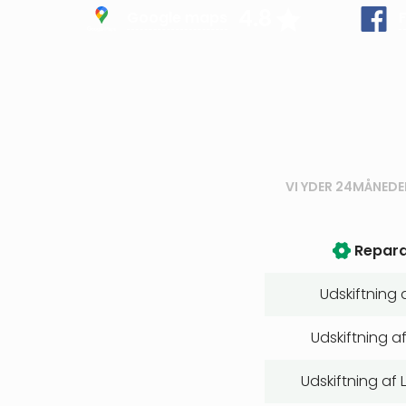
4.8
Google maps
VI YDER 24MÅNEDE
Repara
Udskiftning 
Udskiftning 
Udskiftning af