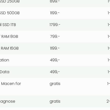
 SSD 250GB
899.-
1
 SSD 500GB
1199.-
1
l SSD 1TB
1799.-
1
f RAM 8GB
799.-
1
 RAM 16GB
1199.-
1
ation
499,-
1
 Data
499,-
1
e Macen for
gratis
1
iagnose
gratis
2