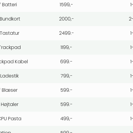
 Batteri
1599,-
1
 Bundkort
2000,-
2
 Tastatur
2499.-
1
 Trackpad
1199,-
1
ackpad Kabel
699.-
1
 Ladestik
799,-
1
f Blæser
599.-
1
 Højtaler
599.-
1
 CPU Pasta
499,-
1
ation
599,-
1