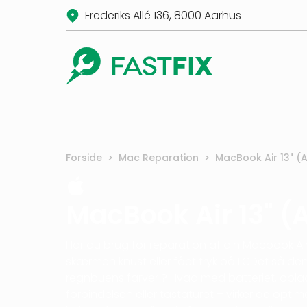
Frederiks Allé 136, 8000 Aarhus
Forside
>
Mac Reparation
>
MacBook Air 13" (
MacBook Air 13" (
Har du brug for reparation af din Macbook Air 
skærmen knust eller fået tryk på LCDet så den
regnbuens farver ? Hvad med batteriet, oplad
forbindelsen eller tastaturet – virker de opti