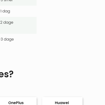
1 dag
-2 dage
-3 dage
es?
OnePlus
Huawei