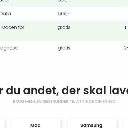
 Data
599,-
e Macen for
gratis
1
iagnose
gratis
2
r du andet, der skal lav
BRUG MENUEN NEDENUNDER TIL AT FINDE DIN ENHED
Mac
Samsung