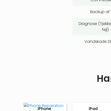
Backup af
Diagnose (Tjekk
fejl)
Vandskade D
Ha
iPhone
iPad