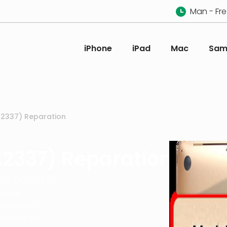
Man - Fre:
iPhone
iPad
Mac
Sam
A2337) Reparation
A2337) Reparation
13" (A2337) ? Er
 viser
eren, wifi-
malt? Uanset