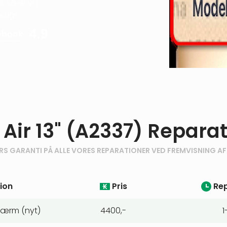
 så er vi i
ligt.
4.9
ebook
ir 13" (A2337) Reparat
RS GARANTI PÅ ALLE VORES REPARATIONER VED FREMVISNING AF
ion
Pris
Rep
Skærm (nyt)
4400,-
1