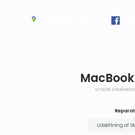
hvilke af ovenstående fejl m.m det skulle være,
Fastfix opsat på at få løst problemet bedst mu
4.8
Google maps
Fac
MacBook A
VI YDER 24MÅNEDE
Reparat
Udskiftning af 