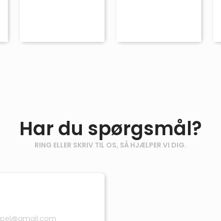
Har du spørgsmål?
RING ELLER SKRIV TIL OS, SÅ HJÆLPER VI DIG.