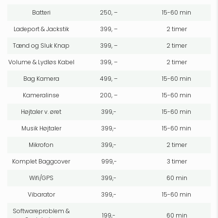
Batteri
250, –
15-60 min
Ladeport & Jackstik
399, –
2 timer
Tænd og Sluk Knap
399, –
2 timer
Volume & Lydløs Kabel
399, –
2 timer
Bag Kamera
499, –
15-60 min
Kameralinse
200, –
15-60 min
Højtaler v. øret
399,-
15-60 min
Musik Højtaler
399,-
15-60 min
Mikrofon
399,-
2 timer
Komplet Baggcover
999,-
3 timer
Wifi/GPS
399,-
60 min
Vibarator
399,-
15-60 min
Softwareproblem &
199,-
60 min