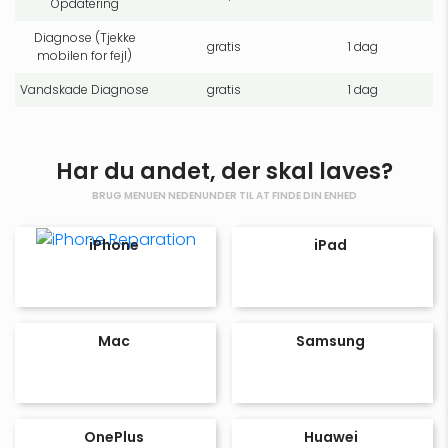
Opdatering
Diagnose (Tjekke
gratis
1 dag
mobilen for fejl)
Vandskade Diagnose
gratis
1 dag
Har du andet, der skal laves?
BRUG MENUEN NEDENUNDER TIL AT FINDE DIN ENHED
iPhone
iPad
Mac
Samsung
OnePlus
Huawei