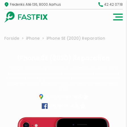
Frederiks Allé 136, 8000 Aarhus
42 42 07 18
Forside
>
iPhone
>
iPhone SE (2020) Reparation
iPhone SE (2020) Reparation
Trænger din iPhone SE (2020) til en reparation? Uanset om det er
skærmen, bagglasset, batteriet eller lade-porten, der er problemet,
kan vi hos FastFix hjælpe. Vi anvender kun reservedele af høj kvalitet
og sikrer en holdbar reparation, så du kan bruge din telefon med ro i
sindet.
4.8
Google maps
4.9
Facebook