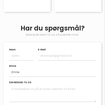
Har du spørgsmål?
RING ELLER SKRIV TIL OS, SÅ HJÆLPER VI DIG.
Navn
E-Mail
Emne
DIN BESKED TIL OS