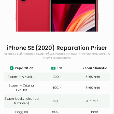
iPhone SE (2020) Reparation Priser
VI YDER 24MÅNEDERS GARANTI PÅ ALLE VORES REPARATIONER VED FREMVISNING
AF KVITTERINGSBEVIS
Reparation
Pris
Reparationstid
Skærm – A Kvalitet
300,-
15-60 min
Skærm – Original
400, –
15-60 min
Kvalitet
Skærmbeskyttelse (ud
150, –
3-5 min
til kanten)
Bagglas
500, –
3 Timer